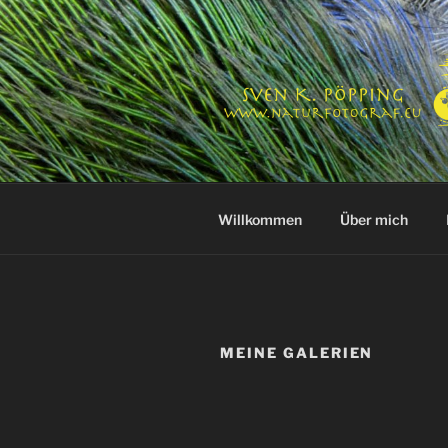
Zum
Inhalt
springen
NATURFOT
Die Welt in Bildern
Willkommen
Über mich
MEINE GALERIEN