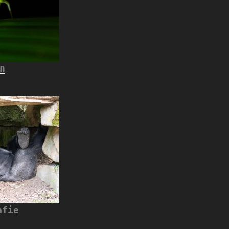
n
afie